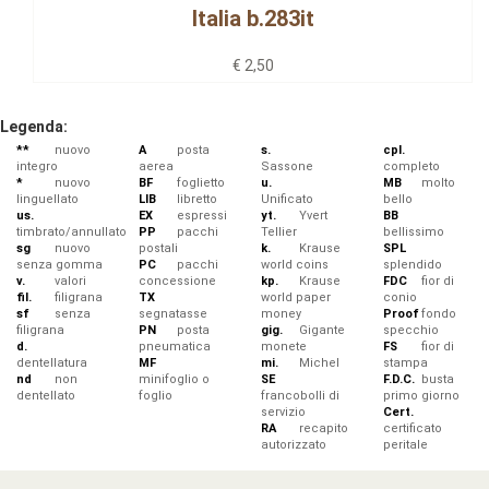
Italia b.283it
€ 2,50
Legenda:
**
nuovo
A
posta
s.
cpl.
integro
aerea
Sassone
completo
*
nuovo
BF
foglietto
u.
MB
molto
linguellato
LIB
libretto
Unificato
bello
us.
EX
espressi
yt.
Yvert
BB
timbrato/annullato
PP
pacchi
Tellier
bellissimo
sg
nuovo
postali
k.
Krause
SPL
senza gomma
PC
pacchi
world coins
splendido
v.
valori
concessione
kp.
Krause
FDC
fior di
fil.
filigrana
TX
world paper
conio
sf
senza
segnatasse
money
Proof
fondo
filigrana
PN
posta
gig.
Gigante
specchio
d.
pneumatica
monete
FS
fior di
dentellatura
MF
mi.
Michel
stampa
nd
non
minifoglio o
SE
F.D.C.
busta
dentellato
foglio
francobolli di
primo giorno
servizio
Cert.
RA
recapito
certificato
autorizzato
peritale