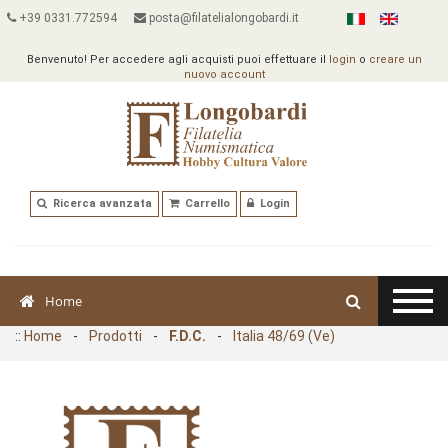
+39 0331.772594
posta@filatelialongobardi.it
Benvenuto! Per accedere agli acquisti puoi effettuare il
login
o
creare un
nuovo account
Ricerca avanzata
Carrello
Login
Home
::
Home
-
Prodotti
-
F.D.C.
-
Italia 48/69 (Ve)