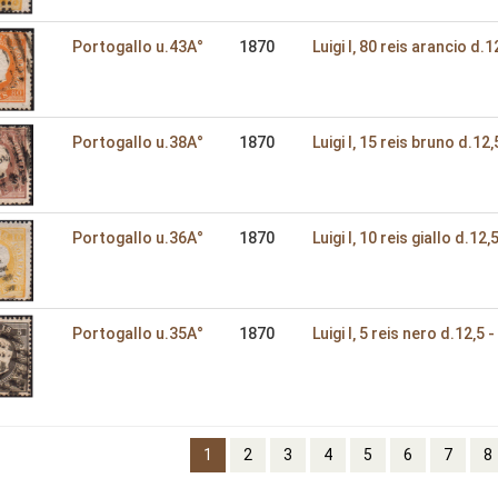
Portogallo u.43A°
1870
Luigi I‚ 80 reis arancio d.1
Portogallo u.38A°
1870
Luigi I‚ 15 reis bruno d.12‚
Portogallo u.36A°
1870
Luigi I‚ 10 reis giallo d.12‚
Portogallo u.35A°
1870
Luigi I‚ 5 reis nero d.12‚5 -
1
2
3
4
5
6
7
8