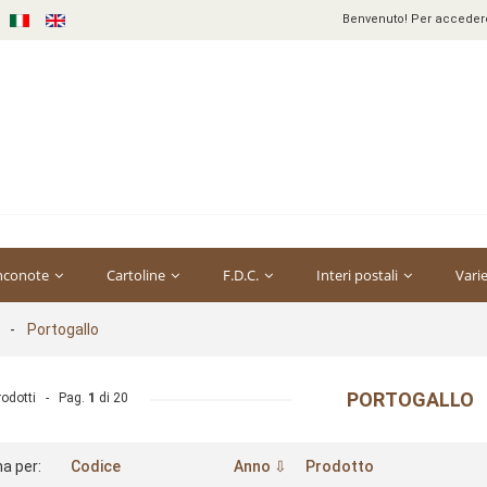
Benvenuto! Per accedere 
nconote
Cartoline
F.D.C.
Interi postali
Vari
-
Portogallo
PORTOGALLO
rodotti - Pag.
1
di
20
a per:
Codice
Anno ⇩
Prodotto