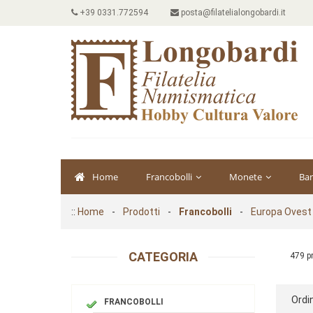
+39 0331.772594
posta@filatelialongobardi.it
Home
Francobolli
Monete
Ba
::
Home
-
Prodotti
-
Francobolli
-
Europa Ovest
CATEGORIA
479 p
Ordin
FRANCOBOLLI