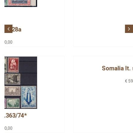
Italia s.192/99-1
€ 850,00
Somalia It. s.199/212-2
€ 590,00