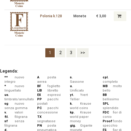
Polonia k.128
Monete
€ 3,00
1
2
3
>>
Legenda:
**
nuovo
A
posta
s.
cpl.
integro
aerea
Sassone
completo
*
nuovo
BF
foglietto
u.
MB
molto
linguellato
LIB
libretto
Unificato
bello
us.
EX
espressi
yt.
Yvert
BB
timbrato/annullato
PP
pacchi
Tellier
bellissimo
sg
nuovo
postali
k.
Krause
SPL
senza gomma
PC
pacchi
world coins
splendido
v.
valori
concessione
kp.
Krause
FDC
fior di
fil.
filigrana
TX
world paper
conio
sf
senza
segnatasse
money
Proof
fondo
filigrana
PN
posta
gig.
Gigante
specchio
d.
pneumatica
monete
FS
fior di