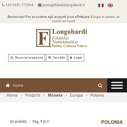
+39 0331.772594
posta@filatelialongobardi.it
Benvenuto! Per accedere agli acquisti puoi effettuare il
login
o
creare un
nuovo account
Ricerca avanzata
Carrello
Login
Home
::
Home
-
Prodotti
-
Monete
-
Europa
-
Polonia
POLONIA
62 prodotti - Pag.
1
di
3