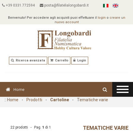
+39 0331.772594
posta@filatelialongobardi.it
Benvenuto! Per accedere agli acquisti puoi effettuare il
login
o
creare un
nuovo account
Ricerca avanzata
Carrello
Login
Home
::
Home
-
Prodotti
-
Cartoline
-
Tematiche varie
TEMATICHE VARIE
22 prodotti - Pag.
1
di
1