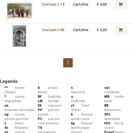
Costumi c.14
Cartoline
€ 4,00
Costumi c.08
Cartoline
€ 3,00
1
Legenda:
**
nuovo
A
posta
s.
cpl.
integro
aerea
Sassone
completo
*
nuovo
BF
foglietto
u.
MB
molto
linguellato
LIB
libretto
Unificato
bello
us.
EX
espressi
yt.
Yvert
BB
timbrato/annullato
PP
pacchi
Tellier
bellissimo
sg
nuovo
postali
k.
Krause
SPL
senza gomma
PC
pacchi
world coins
splendido
v.
valori
concessione
kp.
Krause
FDC
fior di
fil.
filigrana
TX
world paper
conio
sf
senza
segnatasse
money
Proof
fondo