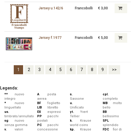
Jersey u.142/6
Francobolli
€ 3,00
Jersey f.1977
Francobolli
€ 5,00
1
2
3
4
5
6
7
8
9
>>
Legenda:
**
nuovo
A
posta
s.
cpl.
integro
aerea
Sassone
completo
*
nuovo
BF
foglietto
u.
MB
molto
linguellato
LIB
libretto
Unificato
bello
us.
EX
espressi
yt.
Yvert
BB
timbrato/annullato
PP
pacchi
Tellier
bellissimo
sg
nuovo
postali
k.
Krause
SPL
senza gomma
PC
pacchi
world coins
splendido
v.
valori
concessione
kp.
Krause
FDC
fior di