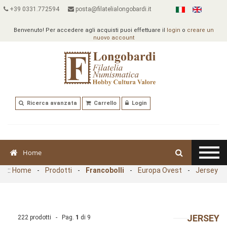
+39 0331.772594
posta@filatelialongobardi.it
Benvenuto! Per accedere agli acquisti puoi effettuare il
login
o
creare un
nuovo account
Ricerca avanzata
Carrello
Login
Home
::
Home
-
Prodotti
-
Francobolli
-
Europa Ovest
-
Jersey
JERSEY
222 prodotti - Pag.
1
di
9