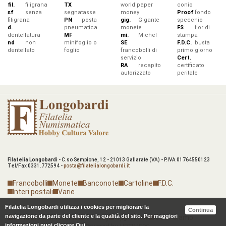
fil.
filigrana
TX
world paper
conio
sf
senza
segnatasse
money
Proof
fondo
filigrana
PN
posta
gig.
Gigante
specchio
d.
pneumatica
monete
FS
fior di
dentellatura
MF
mi.
Michel
stampa
nd
non
minifoglio o
SE
F.D.C.
busta
dentellato
foglio
francobolli di
primo giorno
servizio
Cert.
RA
recapito
certificato
autorizzato
peritale
Filatelia Longobardi
- C.so Sempione, 12 - 21013 Gallarate (VA) - P.IVA 01764550123
Tel/Fax 0331.772594 -
posta@filatelialongobardi.it
Francobolli
Monete
Banconote
Cartoline
F.D.C.
Interi postali
Varie
Filatelia Longobardi utilizza i cookies per migliorare la
Continua
navigazione da parte del cliente e la qualità del sito. Per maggiori
Condizioni di vendita
© 2012-2026. All Rights Reserved.
Privacy
Spedizioni
Dove siamo
informazioni puoi cliccare
Qui
.