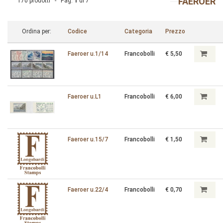
FAEROER
170 prodotti - Pag.
1
di
7
Ordina per:
Codice
Categoria
Prezzo
Faeroer u.1/14
Francobolli
€ 5,50
Faeroer u.L1
Francobolli
€ 6,00
Faeroer u.15/7
Francobolli
€ 1,50
Faeroer u.22/4
Francobolli
€ 0,70