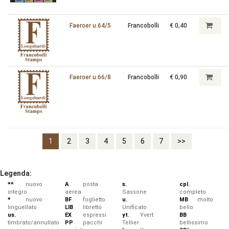
Faeroer u.64/5
Francobolli
€ 0,40
Faeroer u.66/8
Francobolli
€ 0,90
1
2
3
4
5
6
7
>>
Legenda:
**
nuovo
A
posta
s.
cpl.
integro
aerea
Sassone
completo
*
nuovo
BF
foglietto
u.
MB
molto
linguellato
LIB
libretto
Unificato
bello
us.
EX
espressi
yt.
Yvert
BB
timbrato/annullato
PP
pacchi
Tellier
bellissimo