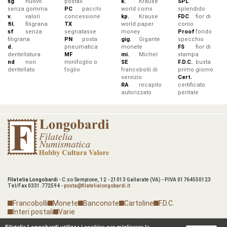
sg
nuovo
postali
k.
Krause
SPL
senza gomma
PC
pacchi
world coins
splendido
v.
valori
concessione
kp.
Krause
FDC
fior di
fil.
filigrana
TX
world paper
conio
sf
senza
segnatasse
money
Proof
fondo
filigrana
PN
posta
gig.
Gigante
specchio
d.
pneumatica
monete
FS
fior di
dentellatura
MF
mi.
Michel
stampa
nd
non
minifoglio o
SE
F.D.C.
busta
dentellato
foglio
francobolli di
primo giorno
servizio
Cert.
RA
recapito
certificato
autorizzato
peritale
Filatelia Longobardi
- C.so Sempione, 12 - 21013 Gallarate (VA) - P.IVA 01764550123
Tel/Fax 0331.772594 -
posta@filatelialongobardi.it
Francobolli
Monete
Banconote
Cartoline
F.D.C.
Interi postali
Varie