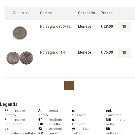
Ordina per:
Codice
Categoria
Prezzo
Norvegia k.350/92
Monete
€ 28,00
Norvegia k.414
Monete
€ 75,00
1
Legenda:
**
nuovo
A
posta
s.
cpl.
integro
aerea
Sassone
completo
*
nuovo
BF
foglietto
u.
MB
molto
linguellato
LIB
libretto
Unificato
bello
us.
EX
espressi
yt.
Yvert
BB
timbrato/annullato
PP
pacchi
Tellier
bellissimo