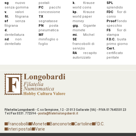
sg
nuovo
postali
k.
Krause
SPL
senza gomma
PC
pacchi
world coins
splendido
v.
valori
concessione
kp.
Krause
FDC
fior di
fil.
filigrana
TX
world paper
conio
sf
senza
segnatasse
money
Proof
fondo
filigrana
PN
posta
gig.
Gigante
specchio
d.
pneumatica
monete
FS
fior di
dentellatura
MF
mi.
Michel
stampa
nd
non
minifoglio o
SE
F.D.C.
busta
dentellato
foglio
francobolli di
primo giorno
servizio
Cert.
RA
recapito
certificato
autorizzato
peritale
Filatelia Longobardi
- C.so Sempione, 12 - 21013 Gallarate (VA) - P.IVA 01764550123
Tel/Fax 0331.772594 -
posta@filatelialongobardi.it
Francobolli
Monete
Banconote
Cartoline
F.D.C.
Interi postali
Varie