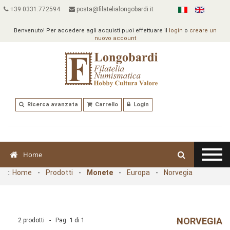
+39 0331.772594
posta@filatelialongobardi.it
Benvenuto! Per accedere agli acquisti puoi effettuare il
login
o
creare un
nuovo account
Ricerca avanzata
Carrello
Login
Home
::
Home
-
Prodotti
-
Monete
-
Europa
-
Norvegia
NORVEGIA
2 prodotti - Pag.
1
di
1