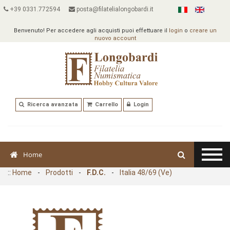
+39 0331.772594
posta@filatelialongobardi.it
Benvenuto! Per accedere agli acquisti puoi effettuare il
login
o
creare un
nuovo account
Ricerca avanzata
Carrello
Login
Home
::
Home
-
Prodotti
-
F.D.C.
-
Italia 48/69 (Ve)