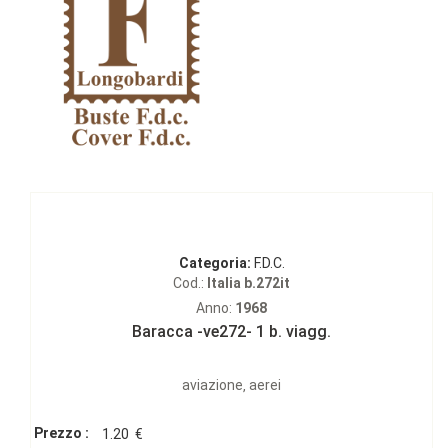
Categoria:
F.D.C.
Cod.:
Italia b.272it
Anno:
1968
Baracca -ve272- 1 b. viagg.
aviazione‚ aerei
Prezzo :
1.20
€