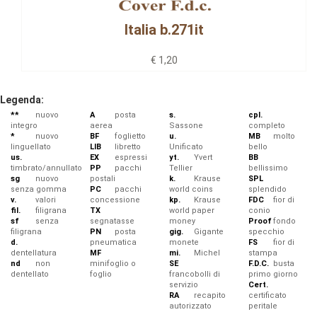
Italia b.271it
€ 1,20
Legenda:
**
nuovo
A
posta
s.
cpl.
integro
aerea
Sassone
completo
*
nuovo
BF
foglietto
u.
MB
molto
linguellato
LIB
libretto
Unificato
bello
us.
EX
espressi
yt.
Yvert
BB
timbrato/annullato
PP
pacchi
Tellier
bellissimo
sg
nuovo
postali
k.
Krause
SPL
senza gomma
PC
pacchi
world coins
splendido
v.
valori
concessione
kp.
Krause
FDC
fior di
fil.
filigrana
TX
world paper
conio
sf
senza
segnatasse
money
Proof
fondo
filigrana
PN
posta
gig.
Gigante
specchio
d.
pneumatica
monete
FS
fior di
dentellatura
MF
mi.
Michel
stampa
nd
non
minifoglio o
SE
F.D.C.
busta
dentellato
foglio
francobolli di
primo giorno
servizio
Cert.
RA
recapito
certificato
autorizzato
peritale