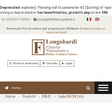
Deprecated
: explode(): Passing null to parameter #2 ($string) of type
string is deprecated in
/var/www/html/inc_prodotti.php
on line
586
+39 0331.772594
posta@filatelialongobardi.it
Benvenuto! Per accedere agli acquisti puoi effettuare il
login
o
creare un
nuovo account
Ricerca avanzata
Carrello
Login
Home
::
Home
-
Prodotti
-
F.D.C.
-
Italia 90/99 (Ve)