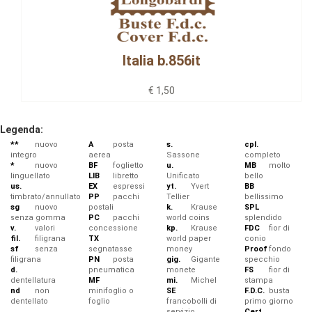
Italia b.856it
€ 1,50
Legenda:
**
nuovo
A
posta
s.
cpl.
integro
aerea
Sassone
completo
*
nuovo
BF
foglietto
u.
MB
molto
linguellato
LIB
libretto
Unificato
bello
us.
EX
espressi
yt.
Yvert
BB
timbrato/annullato
PP
pacchi
Tellier
bellissimo
sg
nuovo
postali
k.
Krause
SPL
senza gomma
PC
pacchi
world coins
splendido
v.
valori
concessione
kp.
Krause
FDC
fior di
fil.
filigrana
TX
world paper
conio
sf
senza
segnatasse
money
Proof
fondo
filigrana
PN
posta
gig.
Gigante
specchio
d.
pneumatica
monete
FS
fior di
dentellatura
MF
mi.
Michel
stampa
nd
non
minifoglio o
SE
F.D.C.
busta
dentellato
foglio
francobolli di
primo giorno
servizio
Cert.