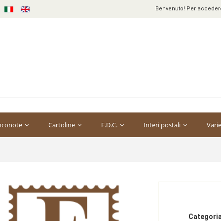
Benvenuto! Per accedere 
nconote
Cartoline
F.D.C.
Interi postali
Vari
Categoria