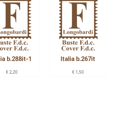
lia b.288it-1
Italia b.267it
€ 2,20
€ 1,50