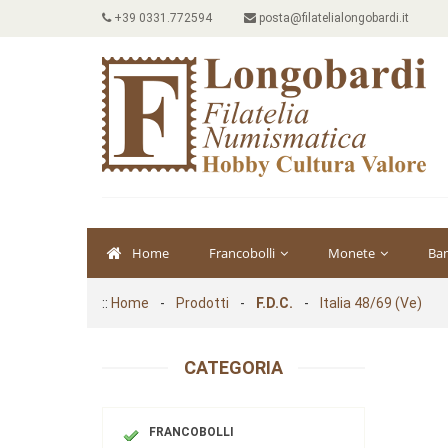
+39 0331.772594
posta@filatelialongobardi.it
Home
Francobolli
Monete
Ba
::
Home
-
Prodotti
-
F.D.C.
-
Italia 48/69 (Ve)
CATEGORIA
FRANCOBOLLI