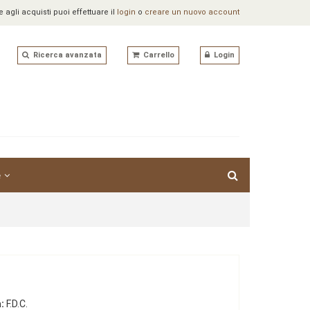
agli acquisti puoi effettuare il
login
o
creare un nuovo account
Ricerca avanzata
Carrello
Login
e
:
F.D.C.