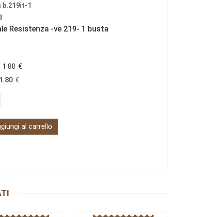
a b.219it-1
3
le Resistenza -ve 219- 1 busta
1.80
€
1.80
€
giungi al carrello
TI