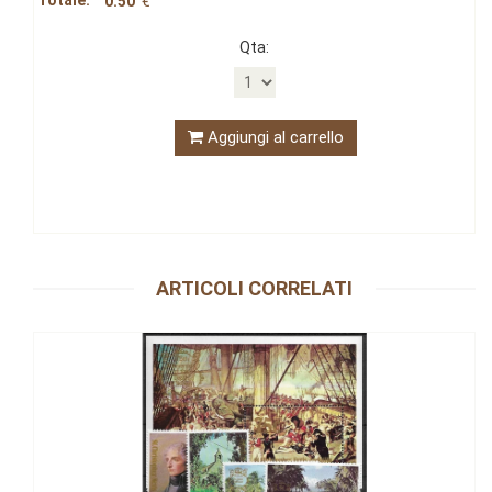
Totale:
0.50
€
Qta:
Aggiungi al carrello
ARTICOLI CORRELATI