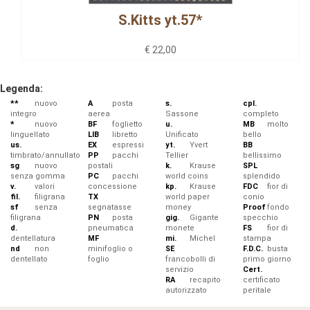
S.Kitts yt.57*
€ 22,00
Legenda:
**
nuovo
A
posta
s.
cpl.
integro
aerea
Sassone
completo
*
nuovo
BF
foglietto
u.
MB
molto
linguellato
LIB
libretto
Unificato
bello
us.
EX
espressi
yt.
Yvert
BB
timbrato/annullato
PP
pacchi
Tellier
bellissimo
sg
nuovo
postali
k.
Krause
SPL
senza gomma
PC
pacchi
world coins
splendido
v.
valori
concessione
kp.
Krause
FDC
fior di
fil.
filigrana
TX
world paper
conio
sf
senza
segnatasse
money
Proof
fondo
filigrana
PN
posta
gig.
Gigante
specchio
d.
pneumatica
monete
FS
fior di
dentellatura
MF
mi.
Michel
stampa
nd
non
minifoglio o
SE
F.D.C.
busta
dentellato
foglio
francobolli di
primo giorno
servizio
Cert.
RA
recapito
certificato
autorizzato
peritale