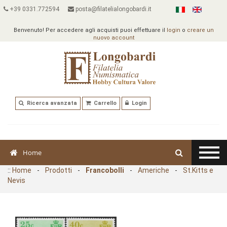
+39 0331.772594
posta@filatelialongobardi.it
Benvenuto! Per accedere agli acquisti puoi effettuare il
login
o
creare un
nuovo account
Ricerca avanzata
Carrello
Login
Home
::
Home
-
Prodotti
-
Francobolli
-
Americhe
-
St.Kitts e
Nevis