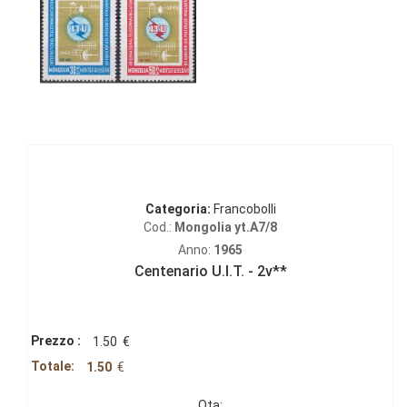
Categoria:
Francobolli
Cod.:
Mongolia yt.A7/8
Anno:
1965
Centenario U.I.T. - 2v**
Prezzo :
1.50
€
Totale:
1.50
€
Qta: