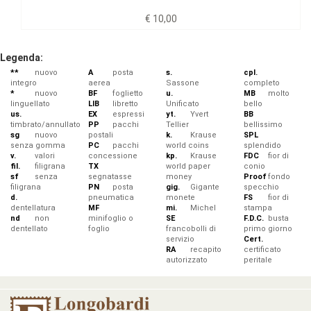
€ 10,00
Legenda:
**
nuovo
A
posta
s.
cpl.
integro
aerea
Sassone
completo
*
nuovo
BF
foglietto
u.
MB
molto
linguellato
LIB
libretto
Unificato
bello
us.
EX
espressi
yt.
Yvert
BB
timbrato/annullato
PP
pacchi
Tellier
bellissimo
sg
nuovo
postali
k.
Krause
SPL
senza gomma
PC
pacchi
world coins
splendido
v.
valori
concessione
kp.
Krause
FDC
fior di
fil.
filigrana
TX
world paper
conio
sf
senza
segnatasse
money
Proof
fondo
filigrana
PN
posta
gig.
Gigante
specchio
d.
pneumatica
monete
FS
fior di
dentellatura
MF
mi.
Michel
stampa
nd
non
minifoglio o
SE
F.D.C.
busta
dentellato
foglio
francobolli di
primo giorno
servizio
Cert.
RA
recapito
certificato
autorizzato
peritale