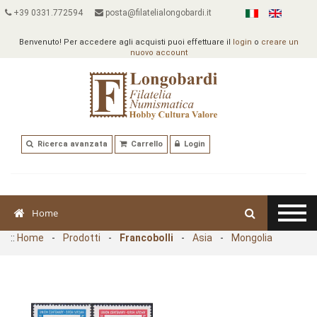
+39 0331.772594
posta@filatelialongobardi.it
Benvenuto! Per accedere agli acquisti puoi effettuare il
login
o
creare un
nuovo account
Ricerca avanzata
Carrello
Login
Home
::
Home
-
Prodotti
-
Francobolli
-
Asia
-
Mongolia