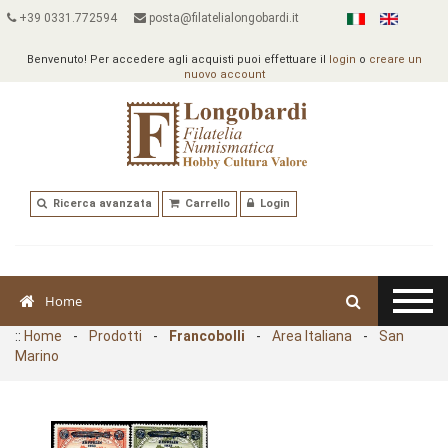
+39 0331.772594
posta@filatelialongobardi.it
Benvenuto! Per accedere agli acquisti puoi effettuare il
login
o
creare un
nuovo account
Ricerca avanzata
Carrello
Login
Home
::
Home
-
Prodotti
-
Francobolli
-
Area Italiana
-
San
Marino