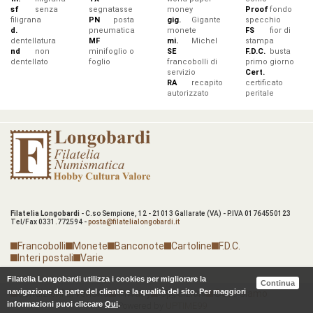
sf
senza
segnatasse
money
Proof
fondo
filigrana
PN
posta
gig.
Gigante
specchio
d.
pneumatica
monete
FS
fior di
dentellatura
MF
mi.
Michel
stampa
nd
non
minifoglio o
SE
F.D.C.
busta
dentellato
foglio
francobolli di
primo giorno
servizio
Cert.
RA
recapito
certificato
autorizzato
peritale
Filatelia Longobardi
- C.so Sempione, 12 - 21013 Gallarate (VA) - P.IVA 01764550123
Tel/Fax 0331.772594 -
posta@filatelialongobardi.it
Francobolli
Monete
Banconote
Cartoline
F.D.C.
Interi postali
Varie
Filatelia Longobardi utilizza i cookies per migliorare la
Continua
navigazione da parte del cliente e la qualità del sito. Per maggiori
Condizioni di vendita
© 2012-2026. All Rights Reserved.
Privacy
Spedizioni
Dove siamo
informazioni puoi cliccare
Qui
.
Powered by
UPTIME99