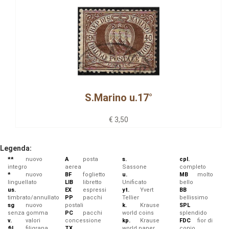
S.Marino u.17°
€ 3,50
Legenda:
**
nuovo
A
posta
s.
cpl.
integro
aerea
Sassone
completo
*
nuovo
BF
foglietto
u.
MB
molto
linguellato
LIB
libretto
Unificato
bello
us.
EX
espressi
yt.
Yvert
BB
timbrato/annullato
PP
pacchi
Tellier
bellissimo
sg
nuovo
postali
k.
Krause
SPL
senza gomma
PC
pacchi
world coins
splendido
v.
valori
concessione
kp.
Krause
FDC
fior di
fil.
filigrana
TX
world paper
conio