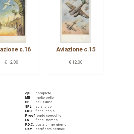
iazione c.16
Aviazione c.15
€ 12,00
€ 12,00
cpl.
completo
MB
molto bello
BB
bellissimo
SPL
splendido
FDC
fior di conio
Proof
fondo specchio
FS
fior di stampa
F.D.C.
busta primo giorno
Cert.
certificato peritale