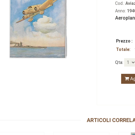
Cod.:
Avia
Anno:
194
Aeroplan
Prezzo :
Totale:
Qta:
Ag
ARTICOLI CORRELA