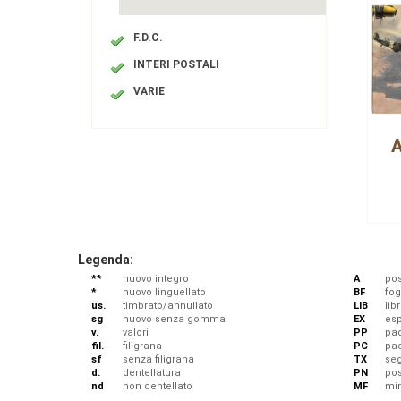
F.D.C.
INTERI POSTALI
VARIE
A
Legenda:
**
nuovo integro
A
pos
*
nuovo linguellato
BF
fog
us.
timbrato/annullato
LIB
libr
sg
nuovo senza gomma
EX
esp
v.
valori
PP
pac
fil.
filigrana
PC
pa
sf
senza filigrana
TX
se
d.
dentellatura
PN
po
nd
non dentellato
MF
min