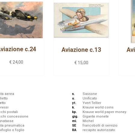
viazione c.24
Aviazione c.13
Av
€ 24,00
€ 15,00
ta aerea
s.
Sassone
lietto
u.
Unificato
etto
yt.
Yvert Tellier
ressi
k.
Krause world coins
chi postali
kp.
Krause world paper money
cchi concessione
gig.
Gigante monete
gnatasse
mi.
Michel
sta pneumatica
SE
francobolli di servizio
ifoglio o foglio
RA
recapito autorizzato