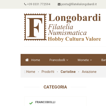
+39 0331.772594
posta@filatelialongobardi.it
Home
Francobolli
Monete
Ba
::
Home
-
Prodotti
-
Cartoline
-
Aviazione
CATEGORIA
FRANCOBOLLI