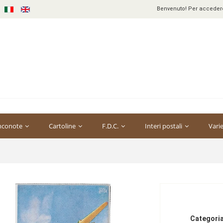
Benvenuto! Per accedere 
nconote
Cartoline
F.D.C.
Interi postali
Vari
Categoria