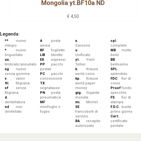
Mongolia yt.BF10a ND
€ 4,50
Legenda:
**
nuovo
A
posta
s.
cpl.
integro
aerea
Sassone
completo
*
nuovo
BF
foglietto
u.
MB
molto
linguellato
LIB
libretto
Unificato
bello
us.
EX
espressi
yt.
Yvert
BB
timbrato/annullato
PP
pacchi
Tellier
bellissimo
sg
nuovo
postali
k.
Krause
SPL
senza gomma
PC
pacchi
world coins
splendido
v.
valori
concessione
kp.
Krause
FDC
fior di
fil.
filigrana
TX
world paper
conio
sf
senza
segnatasse
money
Proof
fondo
filigrana
PN
posta
gig.
Gigante
specchio
d.
pneumatica
monete
FS
fior di
dentellatura
MF
mi.
Michel
stampa
nd
non
minifoglio o
SE
F.D.C.
busta
dentellato
foglio
francobolli di
primo giorno
servizio
Cert.
RA
recapito
certificato
autorizzato
peritale