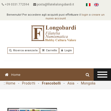
+39 0331.772594
posta@filatelialongobardi.it
Benvenuto! Per accedere agli acquisti puoi effettuare il
login
o
creare un
nuovo account
Ricerca avanzata
Carrello
Login
Home
::
Home
-
Prodotti
-
Francobolli
-
Asia
-
Mongolia