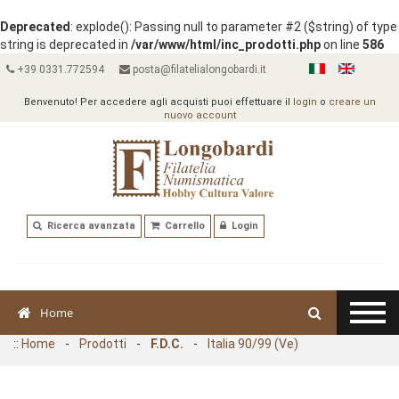
Deprecated
: explode(): Passing null to parameter #2 ($string) of type
string is deprecated in
/var/www/html/inc_prodotti.php
on line
586
+39 0331.772594
posta@filatelialongobardi.it
Benvenuto! Per accedere agli acquisti puoi effettuare il
login
o
creare un
nuovo account
Ricerca avanzata
Carrello
Login
Home
::
Home
-
Prodotti
-
F.D.C.
-
Italia 90/99 (Ve)