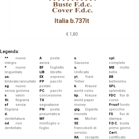
Italia b.737it
€ 1,80
Legenda:
**
nuovo
A
posta
s.
cpl.
integro
aerea
Sassone
completo
*
nuovo
BF
foglietto
u.
MB
molto
linguellato
LIB
libretto
Unificato
bello
us.
EX
espressi
yt.
Yvert
BB
timbrato/annullato
PP
pacchi
Tellier
bellissimo
sg
nuovo
postali
k.
Krause
SPL
senza gomma
PC
pacchi
world coins
splendido
v.
valori
concessione
kp.
Krause
FDC
fior di
fil.
filigrana
TX
world paper
conio
sf
senza
segnatasse
money
Proof
fondo
filigrana
PN
posta
gig.
Gigante
specchio
d.
pneumatica
monete
FS
fior di
dentellatura
MF
mi.
Michel
stampa
nd
non
minifoglio o
SE
F.D.C.
busta
dentellato
foglio
francobolli di
primo giorno
servizio
Cert.
RA
recapito
certificato