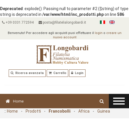
Deprecated
: explode(): Passing null to parameter #2 ($string) of type
string is deprecated in
/var/www/html/inc_prodotti.php
on line
586
+39 0331.772594
posta@filatelialongobardi.it
Benvenuto! Per accedere agli acquisti puoi effettuare il
login
o
creare un
nuovo account
Ricerca avanzata
Carrello
Login
Home
::
Home
-
Prodotti
-
Francobolli
-
Africa
-
Guinea