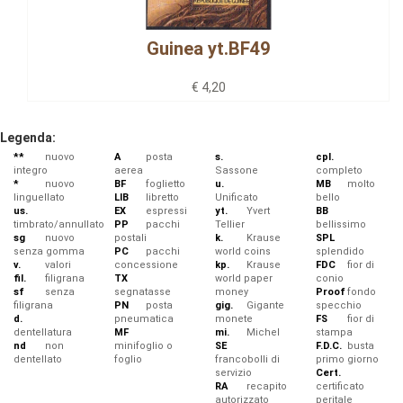
Guinea yt.BF49
€ 4,20
Legenda:
**
nuovo
A
posta
s.
cpl.
integro
aerea
Sassone
completo
*
nuovo
BF
foglietto
u.
MB
molto
linguellato
LIB
libretto
Unificato
bello
us.
EX
espressi
yt.
Yvert
BB
timbrato/annullato
PP
pacchi
Tellier
bellissimo
sg
nuovo
postali
k.
Krause
SPL
senza gomma
PC
pacchi
world coins
splendido
v.
valori
concessione
kp.
Krause
FDC
fior di
fil.
filigrana
TX
world paper
conio
sf
senza
segnatasse
money
Proof
fondo
filigrana
PN
posta
gig.
Gigante
specchio
d.
pneumatica
monete
FS
fior di
dentellatura
MF
mi.
Michel
stampa
nd
non
minifoglio o
SE
F.D.C.
busta
dentellato
foglio
francobolli di
primo giorno
servizio
Cert.
RA
recapito
certificato
autorizzato
peritale