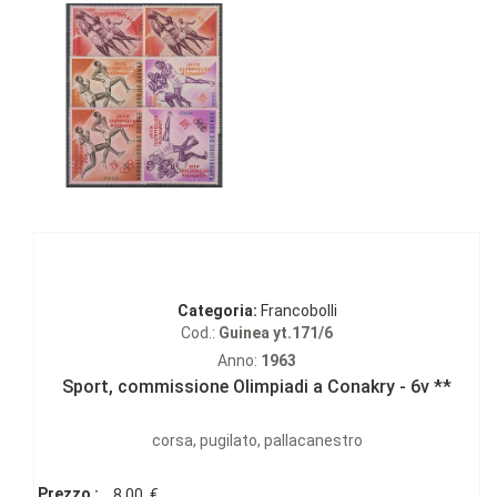
Categoria:
Francobolli
Cod.:
Guinea yt.171/6
Anno:
1963
Sport, commissione Olimpiadi a Conakry - 6v **
corsa, pugilato, pallacanestro
Prezzo :
8.00
€