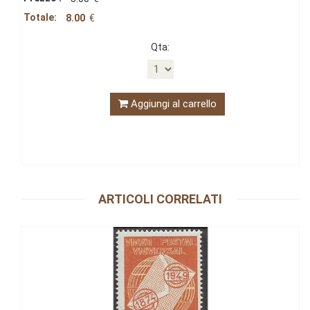
Totale:
8.00
€
Qta:
Aggiungi al carrello
ARTICOLI CORRELATI