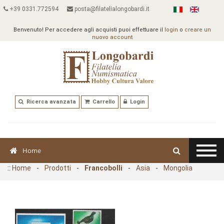
+39 0331.772594
posta@filatelialongobardi.it
Benvenuto! Per accedere agli acquisti puoi effettuare il
login
o
creare un
nuovo account
Ricerca avanzata
Carrello
Login
Home
::
Home
-
Prodotti
-
Francobolli
-
Asia
-
Mongolia