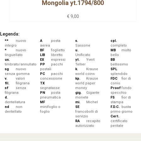
Mongolia yt.1794/800
€ 9,00
Legenda:
**
nuovo
A
posta
s.
cpl.
integro
aerea
Sassone
completo
*
nuovo
BF
foglietto
u.
MB
molto
linguellato
LIB
libretto
Unificato
bello
us.
EX
espressi
yt.
Yvert
BB
timbrato/annullato
PP
pacchi
Tellier
bellissimo
sg
nuovo
postali
k.
Krause
SPL
senza gomma
PC
pacchi
world coins
splendido
v.
valori
concessione
kp.
Krause
FDC
fior di
fil.
filigrana
TX
world paper
conio
sf
senza
segnatasse
money
Proof
fondo
filigrana
PN
posta
gig.
Gigante
specchio
d.
pneumatica
monete
FS
fior di
dentellatura
MF
mi.
Michel
stampa
nd
non
minifoglio o
SE
F.D.C.
busta
dentellato
foglio
francobolli di
primo giorno
servizio
Cert.
RA
recapito
certificato
autorizzato
peritale