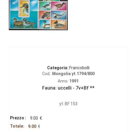
Categoria:
Francobolli
Cod.:
Mongolia yt.1794/800
Anno:
1991
Fauna: uccelli - 7v+Bf **
yt. BF 153
Prezzo :
9.00
€
Totale:
9.00
€